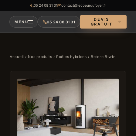
05 24 08 31 31
contact@lecoeurdufoyer.fr
DEVIS
05 24 08 31 31
MENU
GRATUIT
Accueil
›
Nos produits
›
Poêles hybrides
› Botero Btwin