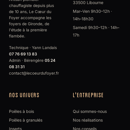
33500 Libourne
chauffagiste depuis plus
Mar–Ven 9h30–12h ·
de 10 ans, Le Cœur du
Foyer accompagne les
14h–18h30
foyers de Gironde, de
Samedi 9h30–12h · 14h–
l'étude à la première
17h
flambée.
Technique · Yann Landais
07 76 69 13 83
Admin · Bérengère
05 24
08 31 31
contact@lecoeurdufoyer.fr
NOS UNIVERS
L'ENTREPRISE
Poêles à bois
Qui sommes-nous
Poêles à granulés
Nos réalisations
Inserts
Nos conseils