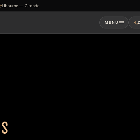
Libourne — Gironde
MENU
0
ÉS