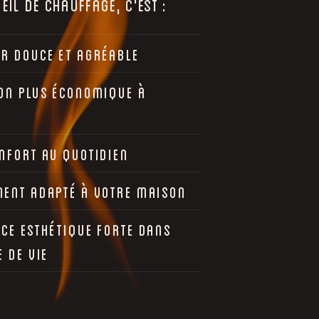
IL DE CHAUFFAGE, C'EST :
UR DOUCE ET AGRÉABLE
ION PLUS ÉCONOMIQUE À
NFORT AU QUOTIDIEN
MENT ADAPTÉ À VOTRE MAISON
CE ESTHÉTIQUE FORTE DANS
E DE VIE