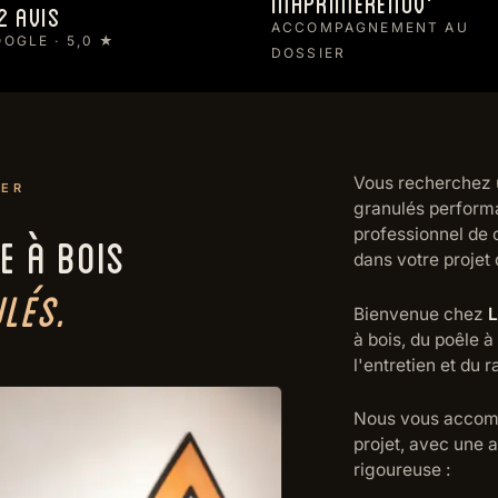
MaPrimeRénov'
2 avis
ACCOMPAGNEMENT AU
OGLE · 5,0 ★
DOSSIER
Vous recherchez u
YER
granulés performan
E À BOIS
professionnel de
dans votre projet
LÉS.
Bienvenue chez
L
à bois, du poêle à 
l'entretien et du
Nous vous accomp
projet, avec une 
rigoureuse :