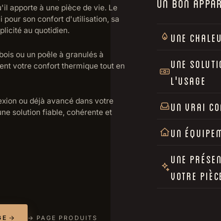
UN BON APPARE
u'il apporte à une pièce de vie. Le
 pour son confort d'utilisation, sa
licité au quotidien.
UNE CHALE
 bois ou un poêle à granulés à
UNE SOLUT
nt votre confort thermique tout en
L'USAGE
exion ou déjà avancé dans votre
UN VRAI CO
une solution fiable, cohérente et
UN ÉQUIPE
UNE PRÉSEN
VOTRE PIÈC
GE
→ PAGE PRODUITS