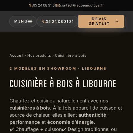
05 24 08 31 31
contact@lecoeurdufoyer.fr
DEVIS
05 24 08 31 31
MENU
GRATUIT
Accueil
›
Nos produits
› Cuisinière à bois
2 MODÈLES EN SHOWROOM · LIBOURNE
CUISINIÈRE À BOIS À LIBOURNE
Chauffez et cuisinez naturellement avec nos
cuisinières à bois
. À la fois appareil de cuisson et
source de chaleur, elles allient
authenticité
,
performance
et
économie d’énergie
.
✔️ Chauffage + cuisson✔️ Design traditionnel ou