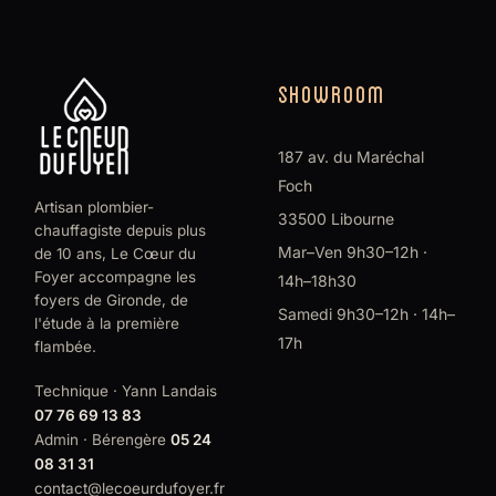
SHOWROOM
187 av. du Maréchal
Foch
Artisan plombier-
33500 Libourne
chauffagiste depuis plus
Mar–Ven 9h30–12h ·
de 10 ans, Le Cœur du
Foyer accompagne les
14h–18h30
foyers de Gironde, de
Samedi 9h30–12h · 14h–
l'étude à la première
17h
flambée.
Technique · Yann Landais
07 76 69 13 83
Admin · Bérengère
05 24
08 31 31
contact@lecoeurdufoyer.fr