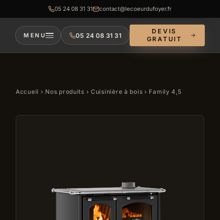
05 24 08 31 31
contact@lecoeurdufoyer.fr
DEVIS
05 24 08 31 31
MENU
GRATUIT
Accueil
›
Nos produits
›
Cuisinière à bois
› Family 4,5