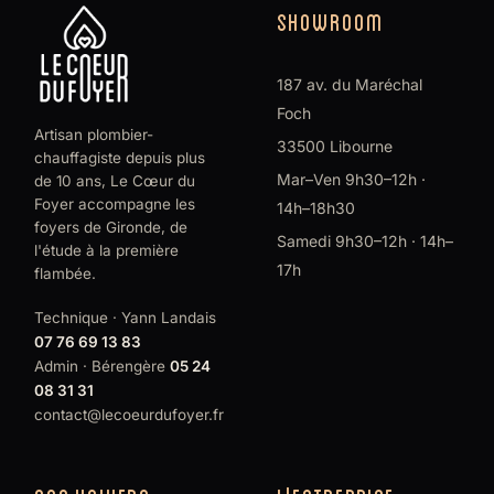
SHOWROOM
187 av. du Maréchal
Foch
Artisan plombier-
33500 Libourne
chauffagiste depuis plus
Mar–Ven 9h30–12h ·
de 10 ans, Le Cœur du
Foyer accompagne les
14h–18h30
foyers de Gironde, de
Samedi 9h30–12h · 14h–
l'étude à la première
17h
flambée.
Technique · Yann Landais
07 76 69 13 83
Admin · Bérengère
05 24
08 31 31
contact@lecoeurdufoyer.fr