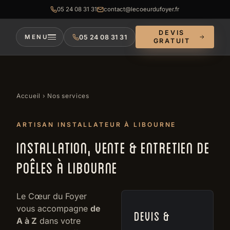
05 24 08 31 31
contact@lecoeurdufoyer.fr
DEVIS
05 24 08 31 31
MENU
GRATUIT
Accueil
› Nos services
ARTISAN INSTALLATEUR À LIBOURNE
INSTALLATION, VENTE & ENTRETIEN DE
POÊLES À LIBOURNE
Le Cœur du Foyer
vous accompagne
de
Devis &
A à Z
dans votre