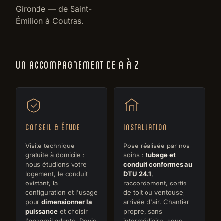
Gironde — de Saint-
Émilion à Coutras.
UN ACCOMPAGNEMENT DE A À Z
Conseil & étude
Installation
Visite technique
Pose réalisée par nos
gratuite à domicile :
soins :
tubage et
nous étudions votre
conduit conformes au
logement, le conduit
DTU 24.1
,
existant, la
raccordement, sortie
configuration et l'usage
de toit ou ventouse,
pour
dimensionner la
arrivée d'air. Chantier
puissance
et choisir
propre, sans
l'appareil adapté. Devis
intermédiaire, sous