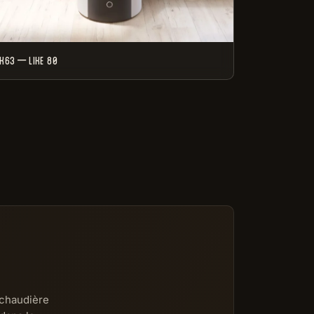
K63 – LIKE 80
a chaudière