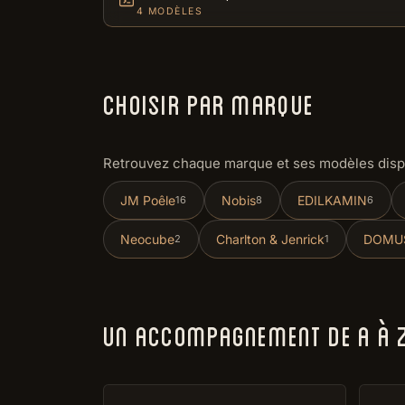
4 MODÈLES
CHOISIR PAR MARQUE
Retrouvez chaque marque et ses modèles dispo
JM Poêle
Nobis
EDILKAMIN
16
8
6
Neocube
Charlton & Jenrick
DOMUS
2
1
UN ACCOMPAGNEMENT DE A À Z