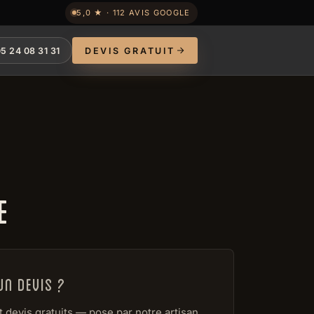
5,0 ★ · 112 AVIS GOOGLE
5 24 08 31 31
DEVIS GRATUIT
E
Un devis ?
t devis gratuits — pose par notre artisan,