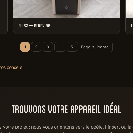
EK 63 – BERRY 90
E
1
2
3
…
5
Page suivante
nos conseils
TROUVONS VOTRE APPAREIL IDÉAL
 votre projet : nous vous orientons vers le poêle, l'insert ou l