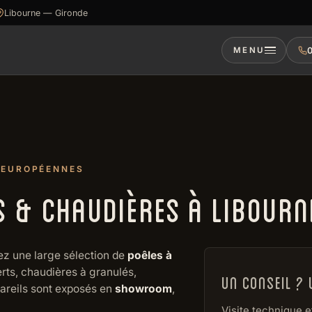
Libourne — Gironde
0
MENU
 EUROPÉENNES
S & CHAUDIÈRES À LIBOURN
ez une large sélection de
poêles à
erts, chaudières à granulés,
Un conseil ? 
pareils sont exposés en
showroom
,
Visite technique e