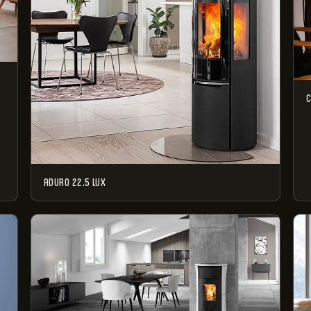
C
ADURO 22.5 LUX
Le magasin sera
fermé pour congés
du
1er au 24 août
2026
.