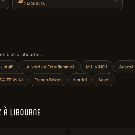
2 MODÈLES
nibles à Libourne :
Jotul
La Nordica Extraflamme
M LIVING
Aduro
5
4
4
2
A TEKNIK
Franco Belge
Nordri
Scan
1
1
1
1
 À LIBOURNE