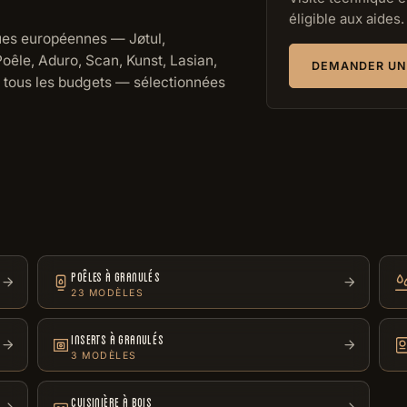
éligible aux aides.
es européennes — Jøtul,
oêle, Aduro, Scan, Kunst, Lasian,
DEMANDER UN
t tous les budgets — sélectionnées
POÊLES À GRANULÉS
23 MODÈLES
INSERTS À GRANULÉS
3 MODÈLES
CUISINIÈRE À BOIS