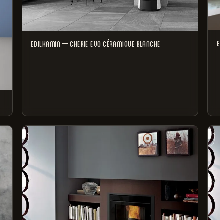
Réouverture le
25 août
.
Une demande ? Écrivez-nous à contact@lecoeurdufoyer.f
— nous vous répondrons dès notre retour.
E
EDILKAMIN – CHERIE EVO CÉRAMIQUE BLANCHE