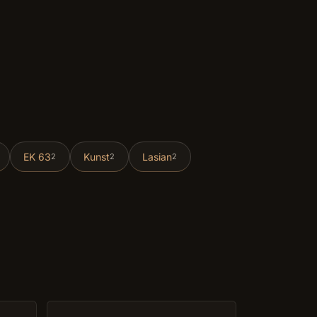
EK 63
Kunst
Lasian
2
2
2