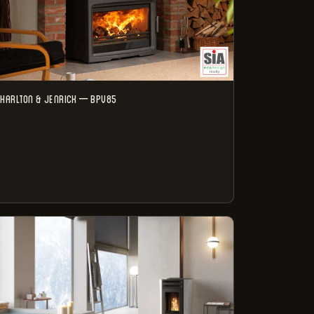
HARLTON & JENRICK – BPV85