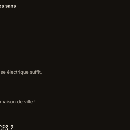
es sans
e électrique suffit.
maison de ville !
CES ?