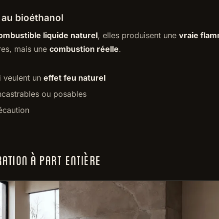
au bioéthanol
ombustible liquide naturel
, elles produisent une
vraie fla
res, mais une
combustion réelle
.
i veulent un
effet feu naturel
ncastrables ou posables
écaution
ATION À PART ENTIÈRE