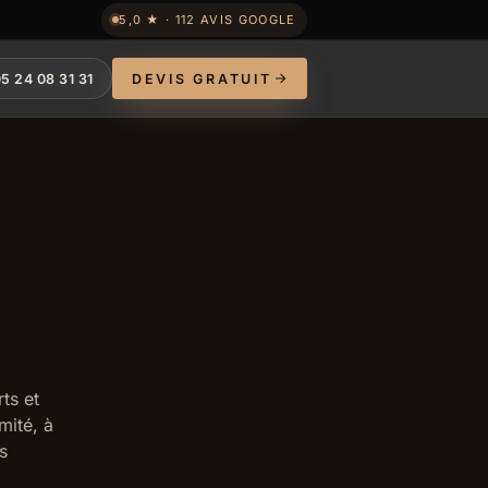
5,0 ★ · 112 AVIS GOOGLE
5 24 08 31 31
DEVIS GRATUIT
ts et
mité, à
s