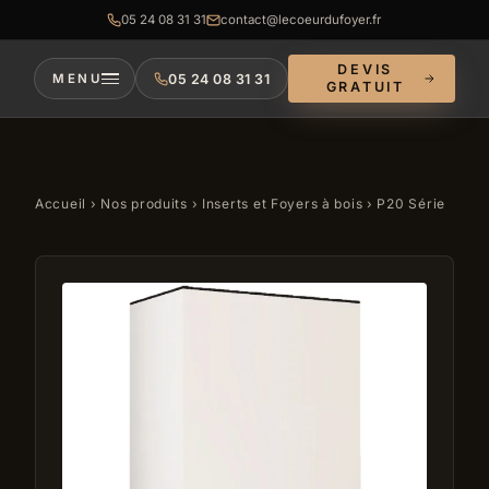
05 24 08 31 31
contact@lecoeurdufoyer.fr
DEVIS
05 24 08 31 31
MENU
GRATUIT
Accueil
›
Nos produits
›
Inserts et Foyers à bois
› P20 Série