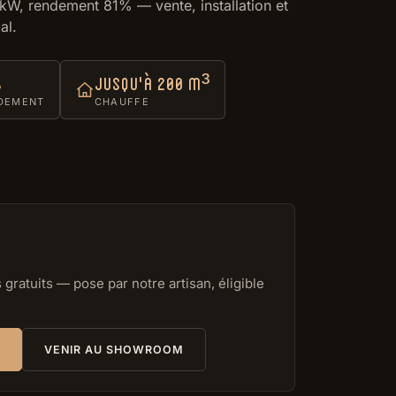
 kW, rendement 81% — vente, installation et
al.
%
jusqu'à 200 m³
DEMENT
CHAUFFE
gratuits — pose par notre artisan, éligible
VENIR AU SHOWROOM