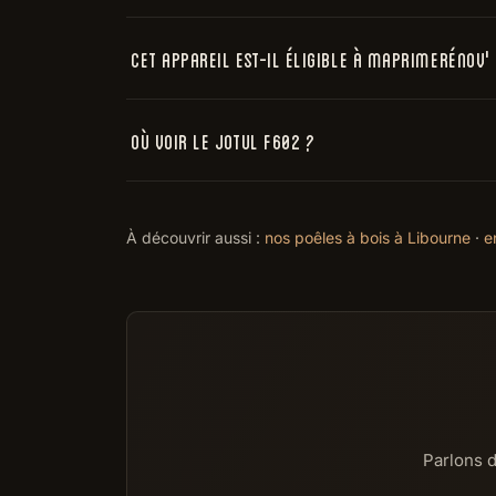
Cet appareil est-il éligible à MaPrimeRénov'
Où voir le Jotul F602 ?
À découvrir aussi :
nos poêles à bois à Libourne
·
e
Parlons d