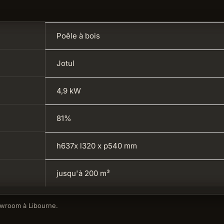
Poêle à bois
Jotul
4,9 kW
81%
h637x l320 x p540 mm
jusqu'à 200 m³
owroom à Libourne.