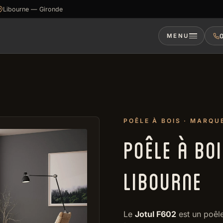
Libourne — Gironde
0
MENU
POÊLE À BOIS · MARQU
POÊLE À BO
LIBOURNE
Le
Jotul F602
est un poêl