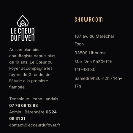
SHOWROOM
187 av. du Maréchal
Foch
Artisan plombier-
33500 Libourne
chauffagiste depuis plus
Mar–Ven 9h30–12h ·
de 10 ans, Le Cœur du
Foyer accompagne les
14h–18h30
foyers de Gironde, de
Samedi 9h30–12h · 14h–
l'étude à la première
17h
flambée.
Technique · Yann Landais
07 76 69 13 83
Admin · Bérengère
05 24
08 31 31
contact@lecoeurdufoyer.fr