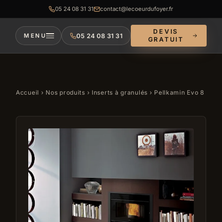
05 24 08 31 31
contact@lecoeurdufoyer.fr
DEVIS
05 24 08 31 31
MENU
GRATUIT
Accueil
›
Nos produits
›
Inserts à granulés
› Pellkamin Evo 8