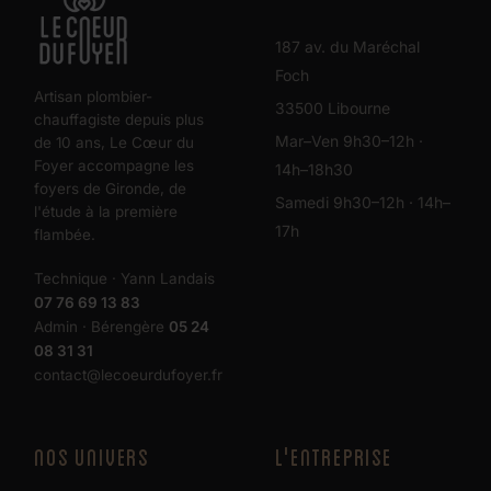
187 av. du Maréchal
Foch
Artisan plombier-
33500 Libourne
chauffagiste depuis plus
Mar–Ven 9h30–12h ·
de 10 ans, Le Cœur du
Foyer accompagne les
14h–18h30
foyers de Gironde, de
Samedi 9h30–12h · 14h–
l'étude à la première
17h
flambée.
Technique · Yann Landais
07 76 69 13 83
Admin · Bérengère
05 24
08 31 31
contact@lecoeurdufoyer.fr
NOS UNIVERS
L'ENTREPRISE