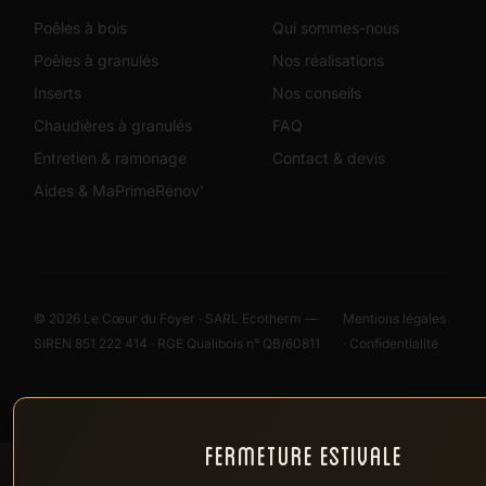
Poêles à bois
Qui sommes-nous
Poêles à granulés
Nos réalisations
Inserts
Nos conseils
Chaudières à granulés
FAQ
Entretien & ramonage
Contact & devis
Aides & MaPrimeRénov'
© 2026 Le Cœur du Foyer · SARL Ecotherm —
Mentions légales
SIREN 851 222 414 · RGE Qualibois n° QB/60811
·
Confidentialité