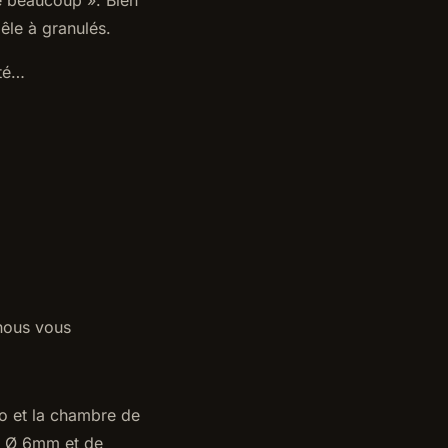
êle à granulés.
ité…
 nous vous
lo et la chambre de
e Ø 6mm et de