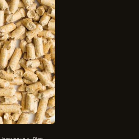
re beaucoup »
. Bien