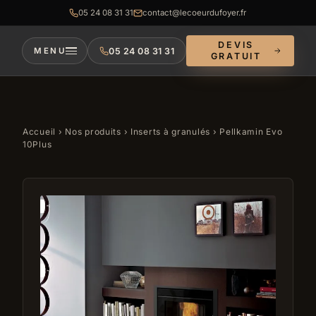
05 24 08 31 31
contact@lecoeurdufoyer.fr
DEVIS
05 24 08 31 31
MENU
GRATUIT
Accueil
›
Nos produits
›
Inserts à granulés
› Pellkamin Evo
10Plus