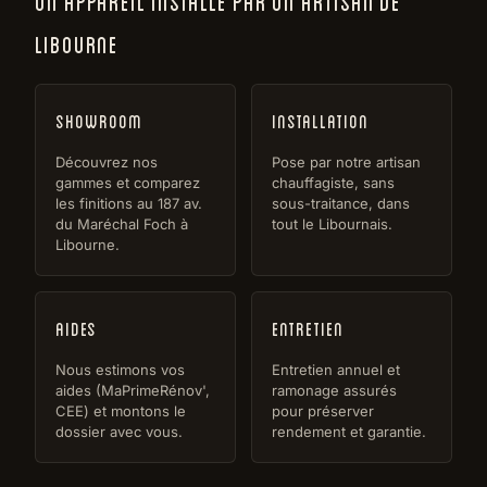
UN APPAREIL INSTALLÉ PAR UN ARTISAN DE
LIBOURNE
Showroom
Installation
Découvrez nos
Pose par notre artisan
gammes et comparez
chauffagiste, sans
les finitions au 187 av.
sous-traitance, dans
du Maréchal Foch à
tout le Libournais.
Libourne.
Aides
Entretien
Nous estimons vos
Entretien annuel et
aides (MaPrimeRénov',
ramonage assurés
CEE) et montons le
pour préserver
dossier avec vous.
rendement et garantie.